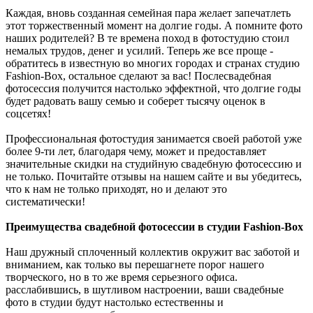
Каждая, вновь созданная семейная пара желает запечатлеть
этот торжественный момент на долгие годы. А помните фото
наших родителей? В те времена поход в фотостудию стоил
немалых трудов, денег и усилий. Теперь же все проще -
обратитесь в известную во многих городах и странах студию
Fashion-Box, остальное сделают за вас! Послесвадебная
фотосессия получится настолько эффектной, что долгие годы
будет радовать вашу семью и соберет тысячу оценок в
соцсетях!
Профессиональная фотостудия занимается своей работой уже
более 9-ти лет, благодаря чему, может и предоставляет
значительные скидки на студийную свадебную фотосессию и
не только. Почитайте отзывы на нашем сайте и вы убедитесь,
что к нам не только приходят, но и делают это
систематически!
Преимущества свадебной фотосессии в студии Fashion-Box
Наш дружный сплоченный коллектив окружит вас заботой и
вниманием, как только вы перешагнете порог нашего
творческого, но в то же время серьезного офиса.
расслабившись, в шутливом настроении, ваши свадебные
фото в студии будут настолько естественны и