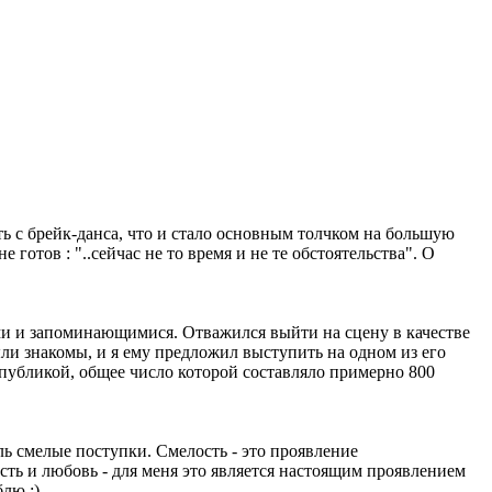
ь с брейк-данса, что и стало основным толчком на большую
отов : "..сейчас не то время и не те обстоятельства". О
кими и запоминающимися. Отважился выйти на сцену в качестве
ли знакомы, и я ему предложил выступить на одном из его
 публикой, общее число которой составляло примерно 800
оль смелые поступки. Смелость - это проявление
сть и любовь - для меня это является настоящим проявлением
лю ;)