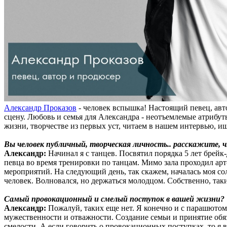
Александр Проказов
- человек вспышка! Настоящий певец, авт
сцену. Любовь и семья для Александра - неотъемлемые атрибуты
жизни, творчестве из первых уст, читаем в нашем интервью, ищ
Вы человек публичный, творческая личность.. расскажите, ч
Александр:
Начинал я с танцев. Посвятил порядка 5 лет брей
певца во время тренировки по танцам. Мимо зала проходил арт
мероприятий. На следующий день, так скажем, началась моя со
человек. Волновался, но держаться молодцом. Собственно, таки
Самый провокационный и смелый поступок в вашей жизни?
Александр:
Пожалуй, таких еще нет. Я конечно и с парашютом 
мужественности и отважности. Создание семьи и принятие обяз
смелости. А если говорить о провокационных поступках, то я