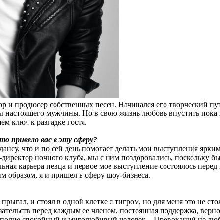
ор и продюсер собственных песен. Начинался его творческий пут
 настоящего мужчины. Но в свою жизнь любовь впустить пока не г
ем ключ к разгадке гостя.
то привело вас в эту сферу?
к-дансу, что и по сей день помогает делать мои выступления яр
-директор ночного клуба, мы с ним поздоровались, поскольку бы
льная карьера певца и первое мое выступление состоялось перед
м образом, я и пришел в сферу шоу-бизнеса.
прыгал, и стоял в одной клетке с тигром, но для меня это не ст
ательств перед каждым ее членом, постоянная поддержка, верно
 вполне спокойный и миролюбивый человек... Провокаций не люб