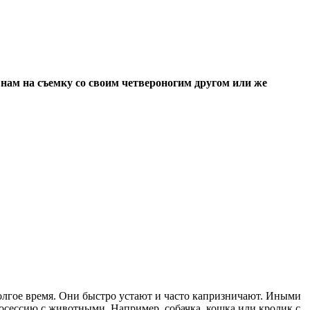
 нам на съемку со своим четвероногим другом или же
долгое время. Они быстро устают и часто капризничают. Иными
тосессию с животными. Например, собачка, кошка или кролик с