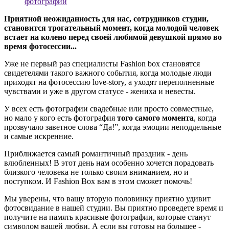
фотографий
Приятной неожиданность для нас, сотрудников студии,
становится трогательный момент, когда молодой человек
встает на колено перед своей любимой девушкой прямо во
время фотосессии...
Уже не первый раз специалисты Fashion box становятся
свидетелями такого важного события, когда молодые люди
приходят на фотосессию love-story, а уходят переполненные
чувствами и уже в другом статусе - жениха и невесты.
У всех есть фотографии свадебные или просто совместные,
но мало у кого есть фотография
того самого момента
, когда
прозвучало заветное слова “Да!”, когда эмоции неподдельные
и самые искренние.
Приближается самый романтичный праздник - день
влюбленных! В этот день нам особенно хочется порадовать
близкого человека не только своим вниманием, но и
поступком. И Fashion Box вам в этом сможет помочь!
Мы уверены, что вашу вторую половинку приятно удивит
фотосвидание в нашей студии. Вы приятно проведете время и
получите на память красивые фотографии, которые станут
символом вашей любви. А если вы готовы на большее -