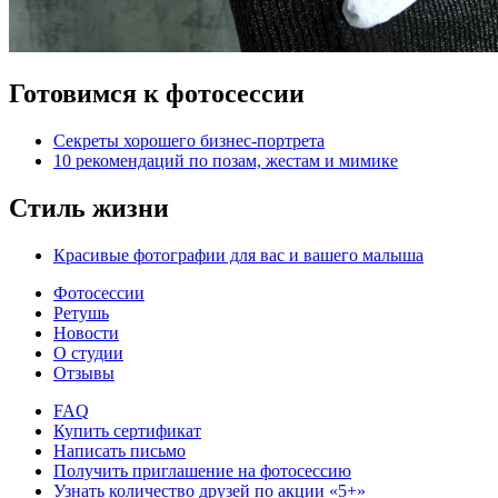
Готовимся к фотосессии
Секреты хорошего бизнес-портрета
10 рекомендаций по позам, жестам и мимике
Стиль жизни
Красивые фотографии для вас и вашего малыша
Фотосессии
Ретушь
Новости
О студии
Отзывы
FAQ
Купить сертификат
Написать письмо
Получить приглашение на фотосессию
Узнать количество друзей по акции «5+»