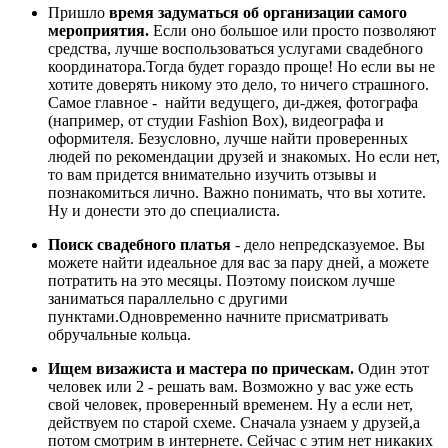
Пришло
время задуматься об организации самого
мероприятия.
Если оно большое или просто позволяют
средства, лучше воспользоваться услугами свадебного
координатора.Тогда будет гораздо проще! Но если вы не
хотите доверять никому это дело, то ничего страшного.
Самое главное - найти ведущего, ди-джея, фотографа
(например, от студии Fashion Box), видеографа и
оформителя. Безусловно, лучше найти проверенных
людей по рекомендации друзей и знакомых. Но если нет,
то вам придется внимательно изучить отзывы и
познакомиться лично. Важно понимать, что вы хотите.
Ну и донести это до специалиста.
Поиск свадебного платья
- дело непредсказуемое. Вы
можете найти идеальное для вас за пару дней, а можете
потратить на это месяцы. Поэтому поиском лучше
заниматься параллельно с другими
пунктами.Одновременно начните присматривать
обручальные кольца.
Ищем визажиста и мастера по прическам.
Один этот
человек или 2 - решать вам. Возможно у вас уже есть
свой человек, проверенный временем. Ну а если нет,
действуем по старой схеме. Сначала узнаем у друзей,а
потом смотрим в интернете. Сейчас с этим нет никаких