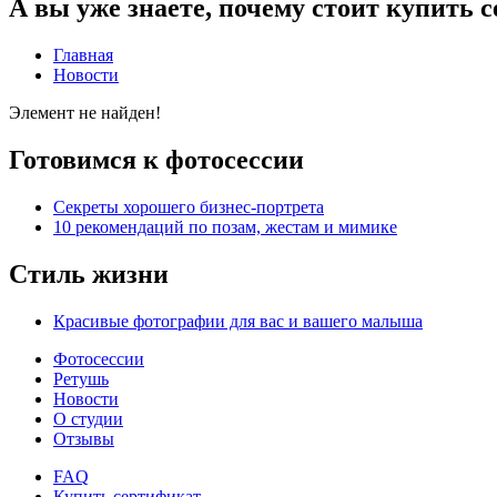
А вы уже знаете, почему стоит купить 
Главная
Новости
Элемент не найден!
Готовимся к фотосессии
Секреты хорошего бизнес-портрета
10 рекомендаций по позам, жестам и мимике
Стиль жизни
Красивые фотографии для вас и вашего малыша
Фотосессии
Ретушь
Новости
О студии
Отзывы
FAQ
Купить сертификат