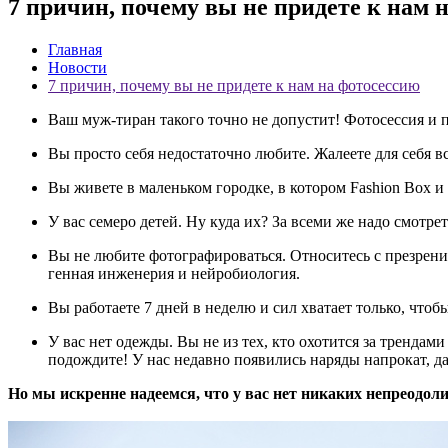
7 причин, почему вы не придете к нам 
Главная
Новости
7 причин, почему вы не придете к нам на фотосессию
Ваш муж-тиран такого точно не допустит! Фотосессия и про
Вы просто себя недостаточно любите. Жалеете для себя все
Вы живете в маленьком городке, в котором Fashion Box и 
У вас семеро детей. Ну куда их? За всеми же надо смотре
Вы не любите фотографироваться. Относитесь с презрение
генная инженерия и нейробиология.
Вы работаете 7 дней в неделю и сил хватает только, чтоб
У вас нет одежды. Вы не из тех, кто охотится за трендами
подождите! У нас недавно появились наряды напрокат, да
Но мы искренне надеемся, что у вас нет никаких непреодол