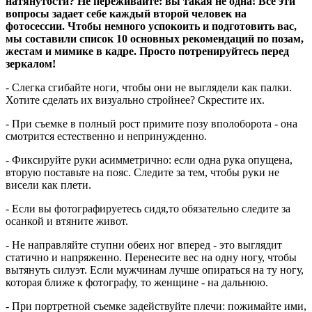
натянутости? Не переживайте: вы такая не одна! Все эти
вопросы задает себе каждый второй человек на
фотосессии. Чтобы немного успокоить и подготовить вас,
мы составили список 10 основных рекомендаций по позам,
жестам и мимике в кадре. Просто потренируйтесь перед
зеркалом!
- Слегка сгибайте ноги, чтобы они не выглядели как палки.
Хотите сделать их визуально стройнее? Скрестите их.
- При съемке в полный рост примите позу вполоборота - она
смотрится естественно и непринужденно.
- Фиксируйте руки асимметрично: если одна рука опущена,
вторую поставьте на пояс. Следите за тем, чтобы руки не
висели как плети.
- Если вы фотографируетесь сидя,то обязательно следите за
осанкой и втяните живот.
- Не направляйте ступни обеих ног вперед - это выглядит
статично и напряженно. Перенесите вес на одну ногу, чтобы
вытянуть силуэт. Если мужчинам лучше опираться на ту ногу,
которая ближе к фотографу, то женщине - на дальнюю.
- При портретной съемке задействуйте плечи: пожимайте ими,